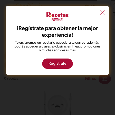
37'
Fácil
4.6
Pollo al horno con papas
iRegístrate para obtener la mejor
experiencia!
Te enviaremos un recetario especial a tu correo, además
podrás acceder a clases exclusivas en línea, promociones
y muchas sorpresas más
Al sartén
Dieta
Mas de 121 min
Regístrate
Intermedio
Filtros
0
recetas