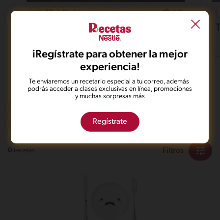
37'
Fácil
4.6
Pollo al horno con papas
iRegístrate para obtener la mejor
experiencia!
Te enviaremos un recetario especial a tu correo, además
podrás acceder a clases exclusivas en línea, promociones
y muchas sorpresas más
Dieta
Mas de 121 min
Regístrate
Intermedio
Filtros
0
recetas