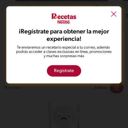
37'
Fácil
4.6
Pollo al horno con papas
iRegístrate para obtener la mejor
experiencia!
Te enviaremos un recetario especial a tu correo, además
podrás acceder a clases exclusivas en línea, promociones
y muchas sorpresas más
Frito
Vegetariano
Regístrate
Desafiante
Filtros
0
recetas