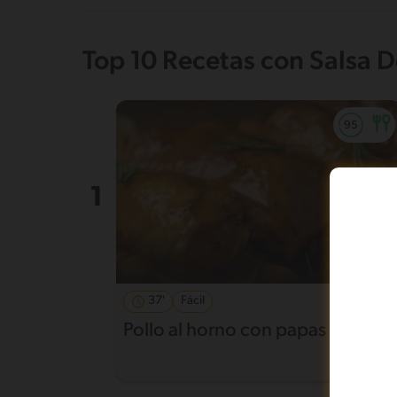
Top 10 Recetas con Salsa 
37'
Fácil
4.6
Pollo al horno con papas