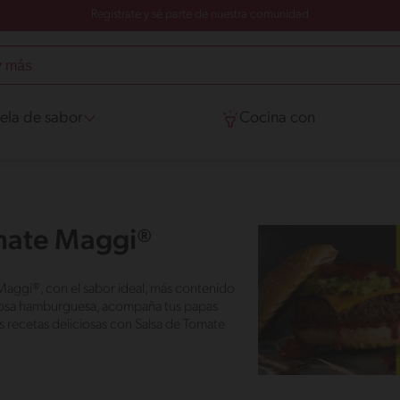
Regístrate y sé parte de nuestra comunidad
ela de sabor
Cocina con
omate Maggi®
Maggi®, con el sabor ideal, más contenido
liciosa hamburguesa, acompaña tus papas
s recetas deliciosas con Salsa de Tomate