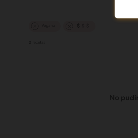
Vegano
0
recetas
No pudim