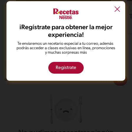
37'
Fácil
4.6
Pollo al horno con papas
iRegístrate para obtener la mejor
experiencia!
Te enviaremos un recetario especial a tu correo, además
podrás acceder a clases exclusivas en línea, promociones
y muchas sorpresas más
Vegano
Desafiante
Regístrate
Filtros
0
recetas