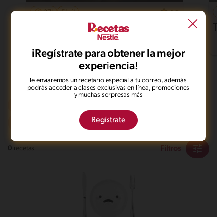
37'
Fácil
4.6
Pollo al horno con papas
iRegístrate para obtener la mejor
experiencia!
Te enviaremos un recetario especial a tu correo, además
podrás acceder a clases exclusivas en línea, promociones
y muchas sorpresas más
Al sartén
Dieta
Regístrate
Intermedio
Filtros
0
recetas