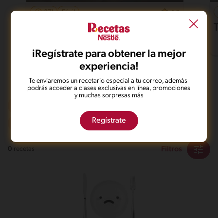
37'
Fácil
4.6
Pollo al horno con papas
iRegístrate para obtener la mejor
experiencia!
Te enviaremos un recetario especial a tu correo, además
podrás acceder a clases exclusivas en línea, promociones
y muchas sorpresas más
Olla de presión
Sin gluten
Regístrate
De 0 a 60 min
Intermedio
Filtros
0
recetas