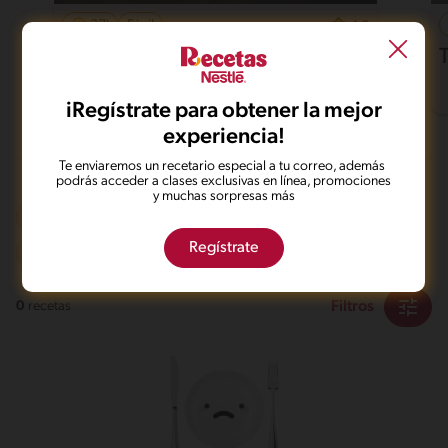
37'
Fácil
4.6
Pollo al horno con papas
iRegístrate para obtener la mejor
experiencia!
Te enviaremos un recetario especial a tu correo, además
podrás acceder a clases exclusivas en línea, promociones
y muchas sorpresas más
Olla de presión
Sin gluten
Regístrate
De 0 a 30 min
Fácil
Filtros
0
recetas