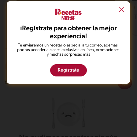
37'
Fácil
4.6
Pollo al horno con papas
iRegístrate para obtener la mejor
experiencia!
Te enviaremos un recetario especial a tu correo, además
podrás acceder a clases exclusivas en línea, promociones
y muchas sorpresas más
Microondas
Regístrate
Filtros
0
recetas