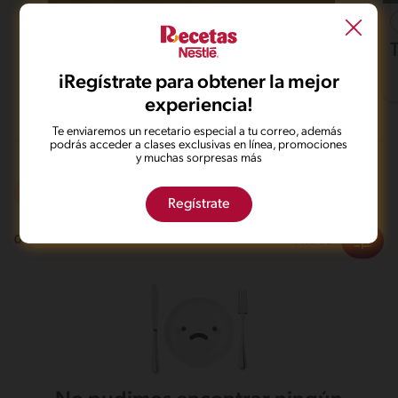
37'
Fácil
4.6
Pollo al horno con papas
iRegístrate para obtener la mejor
experiencia!
Te enviaremos un recetario especial a tu correo, además
podrás acceder a clases exclusivas en línea, promociones
y muchas sorpresas más
Frito
Sin lactosa
Desafiante
Regístrate
Filtros
0
recetas