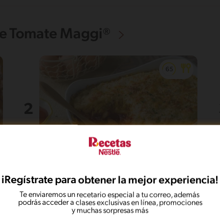
De Tomate Maggi®
62'
Fácil
5
iRegístrate para obtener la mejor experiencia!
Torta de arroz con mariscos
Te enviaremos un recetario especial a tu correo, además
podrás acceder a clases exclusivas en línea, promociones
y muchas sorpresas más