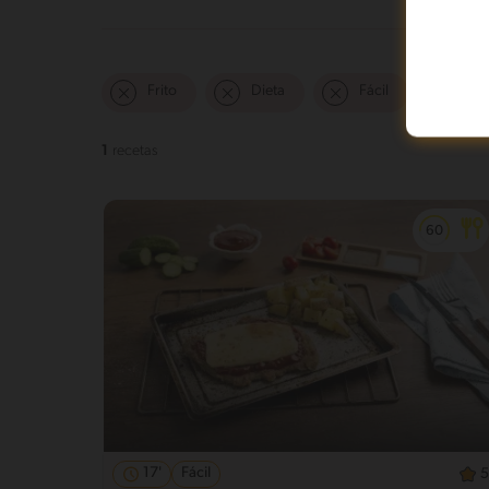
Frito
Dieta
Fácil
1
recetas
17'
Fácil
5