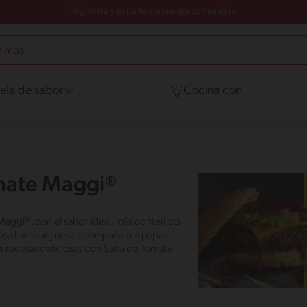
Regístrate y sé parte de nuestra comunidad
ela de sabor
Cocina con
omate Maggi®
Maggi®, con el sabor ideal, más contenido
liciosa hamburguesa, acompaña tus papas
s recetas deliciosas con Salsa de Tomate