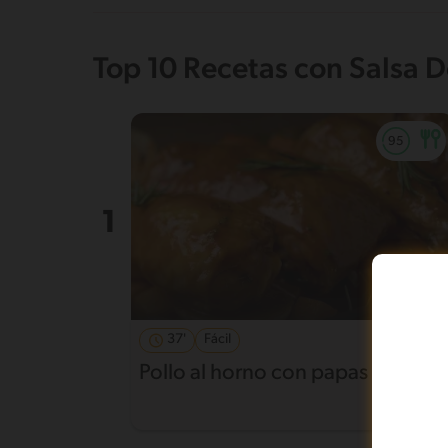
Top 10 Recetas con Salsa 
37'
Fácil
4.6
Pollo al horno con papas