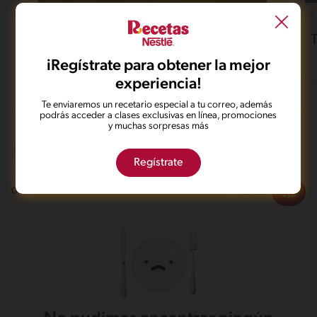
37'
Fácil
4.6
Pollo al horno con papas
iRegístrate para obtener la mejor
experiencia!
Te enviaremos un recetario especial a tu correo, además
podrás acceder a clases exclusivas en línea, promociones
y muchas sorpresas más
Frito
Integral
Regístrate
Filtros
0
recetas