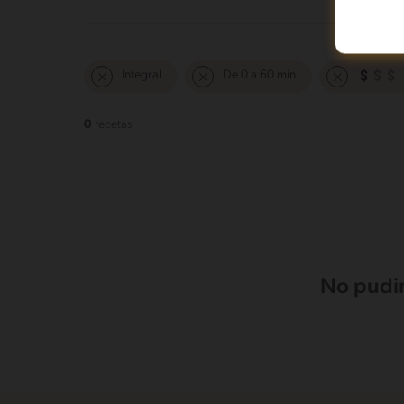
Integral
De 0 a 60 min
0
recetas
No pudim