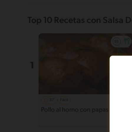
Top 10 Recetas con Salsa 
37'
Fácil
4.6
Pollo al horno con papas