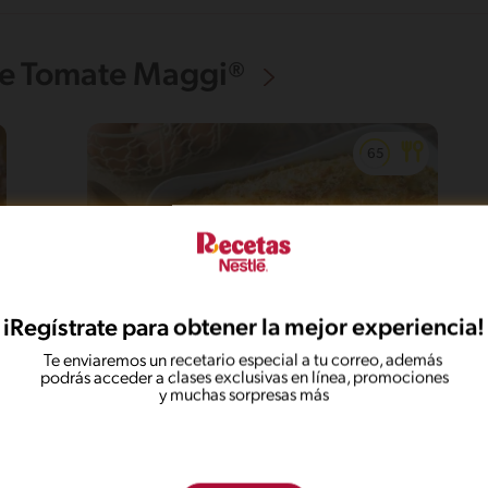
De Tomate Maggi®
iRegístrate para obtener la mejor experiencia!
Te enviaremos un recetario especial a tu correo, además
62'
Fácil
5
podrás acceder a clases exclusivas en línea, promociones
y muchas sorpresas más
Torta de arroz con mariscos