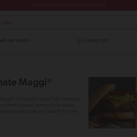
Regístrate y sé parte de nuestra comunidad
ela de sabor
Cocina con
omate Maggi®
Maggi®, con el sabor ideal, más contenido
liciosa hamburguesa, acompaña tus papas
s recetas deliciosas con Salsa de Tomate