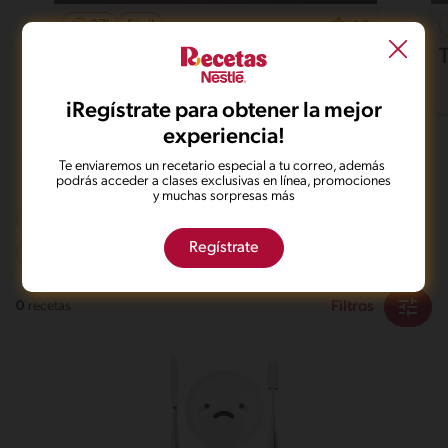
37'
Fácil
4.6
Pollo al horno con papas
iRegístrate para obtener la mejor
experiencia!
Te enviaremos un recetario especial a tu correo, además
podrás acceder a clases exclusivas en línea, promociones
y muchas sorpresas más
A la parrilla
Integral
De 0 a 120 min
Regístrate
Filtros
0
recetas