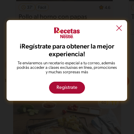
37'
Fácil
4.6
Pollo al horno con papas
iRegístrate para obtener la mejor
experiencia!
Te enviaremos un recetario especial a tu correo, además
Frito
Dieta
De 0 a 30 min
podrás acceder a clases exclusivas en línea, promociones
y muchas sorpresas más
Filtros
1
recetas
Regístrate