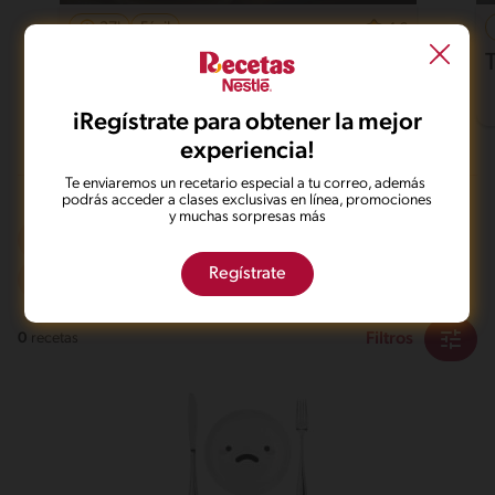
37'
Fácil
4.6
Pollo al horno con papas
iRegístrate para obtener la mejor
experiencia!
Te enviaremos un recetario especial a tu correo, además
podrás acceder a clases exclusivas en línea, promociones
y muchas sorpresas más
Al sartén
Dieta
De 0 a 30 min
Regístrate
Intermedio
Filtros
0
recetas