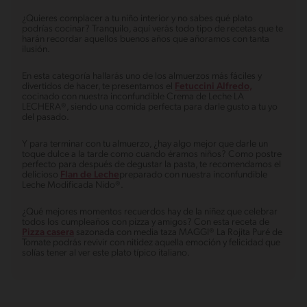
¿Quieres complacer a tu niño interior y no sabes qué plato
podrías cocinar? Tranquilo, aquí verás todo tipo de recetas que te
harán recordar aquellos buenos años que añoramos con tanta
ilusión.
En esta categoría hallarás uno de los almuerzos más fáciles y
divertidos de hacer, te presentamos el
Fetuccini Alfredo,
cocinado con nuestra inconfundible Crema de Leche LA
LECHERA®, siendo una comida perfecta para darle gusto a tu yo
del pasado.
Y para terminar con tu almuerzo, ¿hay algo mejor que darle un
toque dulce a la tarde como cuando éramos niños? Como postre
perfecto para después de degustar la pasta, te recomendamos el
delicioso
Flan de Leche
preparado con nuestra inconfundible
Leche Modificada Nido®.
¿Qué mejores momentos recuerdos hay de la niñez que celebrar
todos los cumpleaños con pizza y amigos? Con esta receta de
Pizza casera
sazonada con media taza MAGGI® La Rojita Puré de
Tomate podrás revivir con nitidez aquella emoción y felicidad que
solías tener al ver este plato típico italiano.