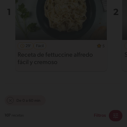
29'
Fácil
5
Receta de fettuccine alfredo
fácil y cremoso
De 0 a 60 min
Filtros
107
recetas