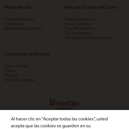
Mapa del sitio
Blog de Escuela del Sabor
Todas las recetas
Todos los artículos
Cocina con
Trucos caseros
Elige los ingredientes
Cocción y técnica
Tips de recetas
Consejos para tu vida diaria
Categorías de Recetas
Platos fuertes
Carne
Postres
Día de las madres
Al hacer clic en “Aceptar todas las cookies”, usted
acepta que las cookies se guarden en su