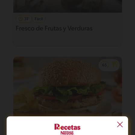
31'
Fácil
Fresco de Frutas y Verduras
43'
Fácil
5