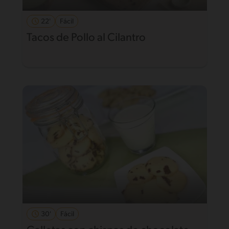
22'
Fácil
Tacos de Pollo al Cilantro
30'
Fácil