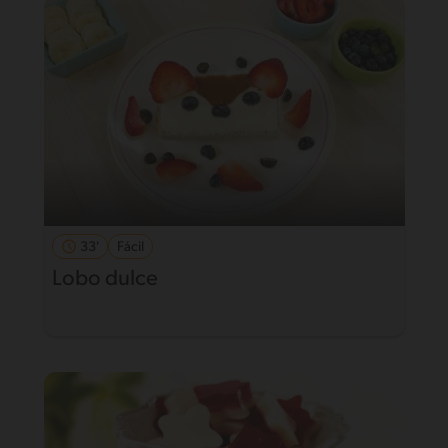
33'
Fácil
Lobo dulce