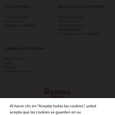
Mapa del sitio
Blog de Escuela del Sabor
Todas las recetas
Todos los artículos
Cocina con
Trucos caseros
Elige los ingredientes
Cocción y técnica
Tips de recetas
Consejos para tu vida diaria
Categorías de Recetas
Platos fuertes
Carne
Postres
Día de las madres
Al hacer clic en “Aceptar todas las cookies”, usted
acepta que las cookies se guarden en su