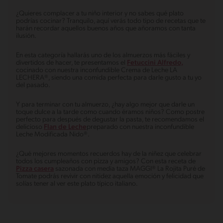
¿Quieres complacer a tu niño interior y no sabes qué plato
podrías cocinar? Tranquilo, aquí verás todo tipo de recetas que te
harán recordar aquellos buenos años que añoramos con tanta
ilusión.
En esta categoría hallarás uno de los almuerzos más fáciles y
divertidos de hacer, te presentamos el
Fetuccini Alfredo,
cocinado con nuestra inconfundible Crema de Leche LA
LECHERA®, siendo una comida perfecta para darle gusto a tu yo
del pasado.
Y para terminar con tu almuerzo, ¿hay algo mejor que darle un
toque dulce a la tarde como cuando éramos niños? Como postre
perfecto para después de degustar la pasta, te recomendamos el
delicioso
Flan de Leche
preparado con nuestra inconfundible
Leche Modificada Nido®.
¿Qué mejores momentos recuerdos hay de la niñez que celebrar
todos los cumpleaños con pizza y amigos? Con esta receta de
Pizza casera
sazonada con media taza MAGGI® La Rojita Puré de
Tomate podrás revivir con nitidez aquella emoción y felicidad que
solías tener al ver este plato típico italiano.