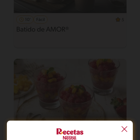
10'
Fácil
5
Batido de AMOR®
31'
Fácil