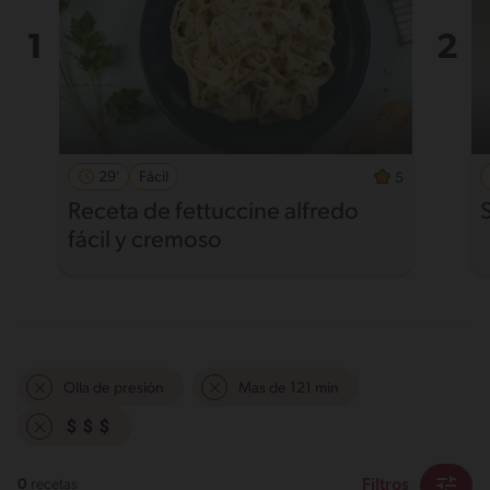
29'
Fácil
5
Receta de fettuccine alfredo
fácil y cremoso
Olla de presión
Mas de 121 min
Filtros
0
recetas