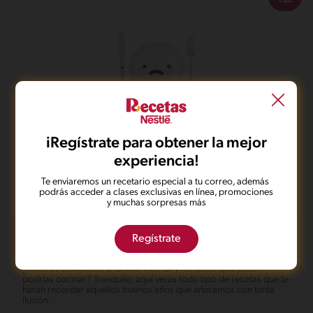
No pudimos encontrar ningún
resultado para tu búsqueda.
iRegístrate para obtener la mejor
No te preocupes, puedes hacer una nueva búsqueda.
experiencia!
Te enviaremos un recetario especial a tu correo, además
podrás acceder a clases exclusivas en línea, promociones
y muchas sorpresas más
Recetas para el Día del Niño
Regístrate
¿Quieres complacer a tu niño interior y no sabes qué plato
podrías cocinar? Tranquilo, aquí verás todo tipo de recetas que te
harán recordar aquellos buenos años que añoramos con tanta
ilusión.