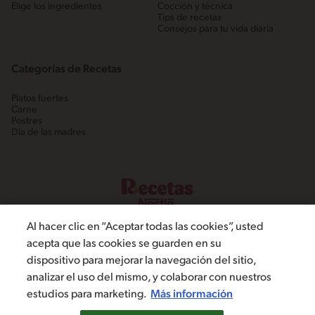
Elige los ingredientes
Cocción y técnica
Tips de recetas
Consejos para tu vida diaria
Categorías de Recetas
Platos fuertes
Carne
Postres
Día de las madres
Al hacer clic en “Aceptar todas las cookies”, usted
acepta que las cookies se guarden en su
dispositivo para mejorar la navegación del sitio,
©2022, Nestlé. Marcas registradas por Societé dels Produits Nestlé,
analizar el uso del mismo, y colaborar con nuestros
S.A. Vevey (Suiza)
estudios para marketing.
Más información
Política de Privacidad
Términos y condiciones