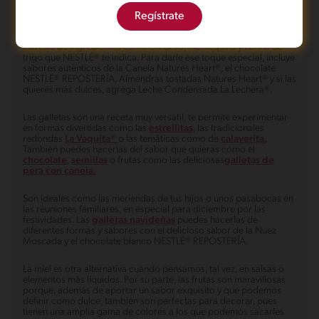
El éxito de unas deliciosas galletas es que la masa quede en su
Regístrate
punto y con buena consistencia, por ello es importante seguir
todas las indicaciones de la receta mezclando las medidas
exactas de ingredientes como el huevo, mantequilla y harina de
trigo que NESTLÉ® te indica. Para darle ese toque especial, incluye
sabores auténticos de la Canela Natures Heart®, el chocolate
NESTLÉ® REPOSTERÍA, Almendras tostadas Natures Heart® y si las
quieres más dulces, agrega Leche Condensada La Lechera®.
Las galletas son una receta muy versátil, te permite experimentar
en formas divertidas como las
estrellitas
, las tradicionales
redondas
La Vaquita®
o las temáticas como de
calaverita.
También puedes hacerlas del sabor que quieras como el
chocolate
,
semillas
o frutas como las deliciosas
galletas de
pera con canela.
Son ideales como las meriendas de tus hijos o unos pasabocas en
las reuniones familiares, en especial para diciembre por las
festividades. Las
galletas navideñas
puedes hacerlas de
diferentes formas y sabores con el delicioso sabor de la Nuez
Moscada y el chocolate blanco NESTLÉ® REPOSTERÍA.
La miel es otra alternativa cuando pensamos, tal vez, en salsas o
elementos más líquidos. Por su parte, las frutas son maravillosas
porque, además de aportar un sabor exquisito y que podemos
definir como dulce, también son perfectas para decorar, pues
tienen una amplia gama de colores a los que podemos sacarles