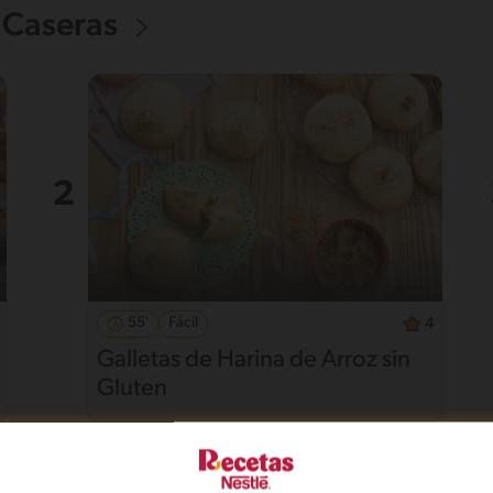
 Caseras
55'
Fácil
4
Galletas de Harina de Arroz sin
Gluten