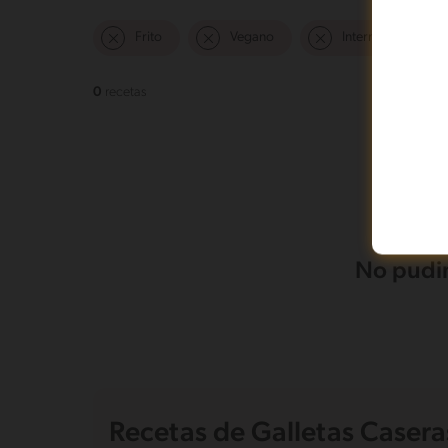
Frito
Vegano
Intermedio
0
recetas
No pudim
Recetas de Galletas Casera