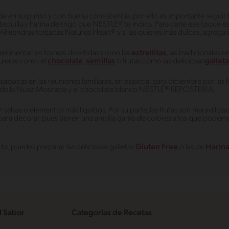
ede en su punto y con buena consistencia, por ello es importante seguir 
uilla y harina de trigo que NESTLÉ® te indica. Para darle ese toque es
lmendras tostadas Natures Heart® y si las quieres más dulces, agreg
xperimentar en formas divertidas como las
estrellitas
, las tradicionales
uieras como el
chocolate
,
semillas
o frutas como las deliciosas
gallet
abocas en las reuniones familiares, en especial para diciembre por las f
bor de la Nuez Moscada y el chocolate blanco NESTLÉ® REPOSTERÍA.
en salsas o elementos más líquidos. Por su parte, las frutas son maravill
ra decorar, pues tienen una amplia gama de colores a los que podemos
ta, puedes preparar las deliciosas galletas
Gluten Free
o las de
Harina
l Sabor
Categorías de Recetas