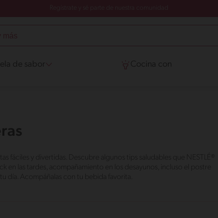
Regístrate y sé parte de nuestra comunidad
ela de sabor
Cocina con
eras
tas fáciles y divertidas. Descubre algunos tips saludables que NESTLÉ®
nack en las tardes, acompañamiento en los desayunos, incluso el postre
tu día. Acompáñalas con tu bebida favorita.