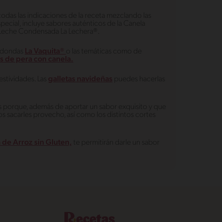
todas las indicaciones de la receta mezclando las
pecial, incluye sabores auténticos de la Canela
a Leche Condensada La Lechera®.
 redondas
La Vaquita®
o las temáticas como de
as de pera con canela.
estividades. Las
galletas navideñas
puedes hacerlas
osas porque, además de aportar un sabor exquisito y que
 sacarles provecho, así como los distintos cortes
 de Arroz sin Gluten,
te permitirán darle un sabor