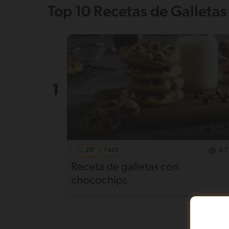
Top 10 Recetas de Galletas
29'
Fácil
4.7
Receta de galletas con
chocochips