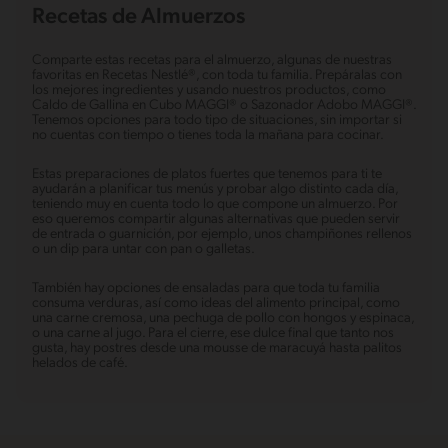
Recetas de Almuerzos
Comparte estas recetas para el almuerzo, algunas de nuestras
favoritas en Recetas Nestlé®, con toda tu familia. Prepáralas con
los mejores ingredientes y usando nuestros productos, como
Caldo de Gallina en Cubo MAGGI® o Sazonador Adobo MAGGI®.
Tenemos opciones para todo tipo de situaciones, sin importar si
no cuentas con tiempo o tienes toda la mañana para cocinar.
Estas preparaciones de platos fuertes que tenemos para ti te
ayudarán a planificar tus menús y probar algo distinto cada día,
teniendo muy en cuenta todo lo que compone un almuerzo. Por
eso queremos compartir algunas alternativas que pueden servir
de entrada o guarnición, por ejemplo, unos champiñones rellenos
o un dip para untar con pan o galletas.
También hay opciones de ensaladas para que toda tu familia
consuma verduras, así como ideas del alimento principal, como
una carne cremosa, una pechuga de pollo con hongos y espinaca,
o una carne al jugo. Para el cierre, ese dulce final que tanto nos
gusta, hay postres desde una mousse de maracuyá hasta palitos
helados de café.