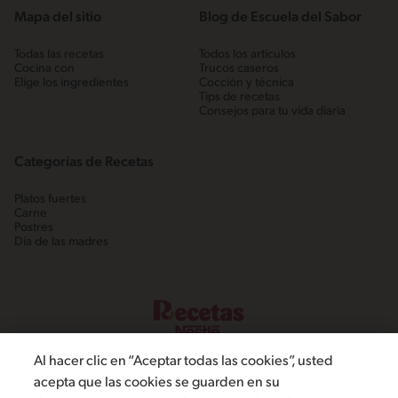
Mapa del sitio
Blog de Escuela del Sabor
Todas las recetas
Todos los artículos
Cocina con
Trucos caseros
Elige los ingredientes
Cocción y técnica
Tips de recetas
Consejos para tu vida diaria
Categorías de Recetas
Platos fuertes
Carne
Postres
Día de las madres
Al hacer clic en “Aceptar todas las cookies”, usted
acepta que las cookies se guarden en su