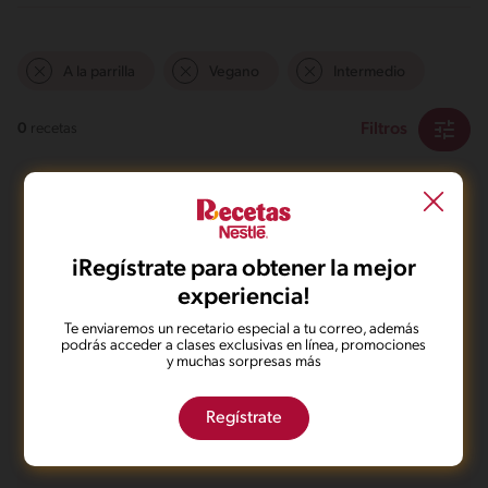
A la parrilla
Vegano
Intermedio
Filtros
0
recetas
iRegístrate para obtener la mejor
experiencia!
No pudimos encontrar ningún
Te enviaremos un recetario especial a tu correo, además
podrás acceder a clases exclusivas en línea, promociones
resultado para tu búsqueda.
y muchas sorpresas más
No te preocupes, puedes hacer una nueva búsqueda.
Regístrate