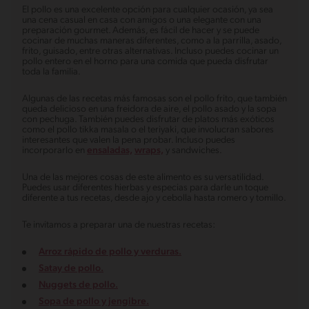
El pollo es una excelente opción para cualquier ocasión, ya sea
una cena casual en casa con amigos o una elegante con una
preparación gourmet. Además, es fácil de hacer y se puede
cocinar de muchas maneras diferentes, como a la parrilla, asado,
frito, guisado, entre otras alternativas. Incluso puedes cocinar un
pollo entero en el horno para una comida que pueda disfrutar
toda la familia.
Algunas de las recetas más famosas son el pollo frito, que también
queda delicioso en una freidora de aire, el pollo asado y la sopa
con pechuga. También puedes disfrutar de platos más exóticos
como el pollo tikka masala o el teriyaki, que involucran sabores
interesantes que valen la pena probar. Incluso puedes
incorporarlo en
ensaladas,
wraps,
y sandwiches.
Una de las mejores cosas de este alimento es su versatilidad.
Puedes usar diferentes hierbas y especias para darle un toque
diferente a tus recetas, desde ajo y cebolla hasta romero y tomillo.
Te invitamos a preparar una de nuestras recetas:
Arroz rápido de pollo y verduras.
Satay de pollo.
Nuggets de pollo.
Sopa de pollo y jengibre.