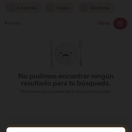
A la parrilla
Vegano
Desafiante
Filtros
0
recetas
No pudimos encontrar ningún
resultado para tu búsqueda.
No te preocupes, puedes hacer una nueva búsqueda.
Recetas con Pollo