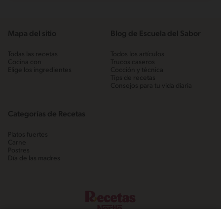
Mapa del sitio
Blog de Escuela del Sabor
Todas las recetas
Todos los artículos
Cocina con
Trucos caseros
Elige los ingredientes
Cocción y técnica
Tips de recetas
Consejos para tu vida diaria
Categorías de Recetas
Platos fuertes
Carne
Postres
Día de las madres