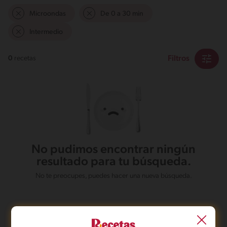
Microondas
De 0 a 30 min
Intermedio
Filtros
0
recetas
No pudimos encontrar ningún
resultado para tu búsqueda.
No te preocupes, puedes hacer una nueva búsqueda.