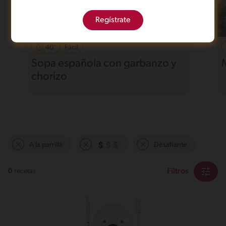
Regístrate
40'
Fácil
Sopa española con garbanzo y
chorizo
A la parrilla
Desafiante
Filtros
0
recetas