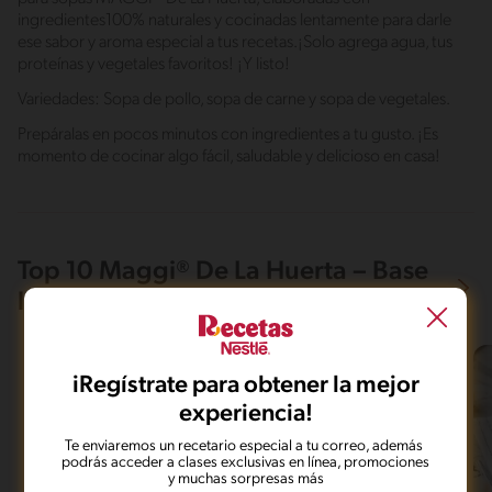
ingredientes100% naturales y cocinadas lentamente para darle
ese sabor y aroma especial a tus recetas.¡Solo agrega agua, tus
proteínas y vegetales favoritos! ¡Y listo!
Variedades: Sopa de pollo, sopa de carne y sopa de vegetales.
Prepáralas en pocos minutos con ingredientes a tu gusto. ¡Es
momento de cocinar algo fácil, saludable y delicioso en casa!
Top 10 Maggi® De La Huerta – Base
líquida para sopas Maggi
iRegístrate para obtener la mejor
experiencia!
Te enviaremos un recetario especial a tu correo, además
podrás acceder a clases exclusivas en línea, promociones
y muchas sorpresas más