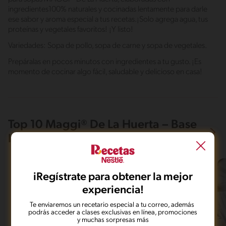
ingredientes100% naturales y cocinadas lentamente para darle
ese sabor y aroma especial a tus recetas.¡Solo agrega agua, tus
proteínas y vegetales favoritos! ¡Y listo!
Variedades: Sopa de pollo, sopa de carne y sopa de vegetales.
Prepáralas en pocos minutos con ingredientes a tu gusto. ¡Es
momento de cocinar algo fácil, saludable y delicioso en casa!
Top 10 Maggi® De La Huerta – Base
líquida para sopas Maggi
iRegístrate para obtener la mejor
experiencia!
Te enviaremos un recetario especial a tu correo, además
podrás acceder a clases exclusivas en línea, promociones
y muchas sorpresas más