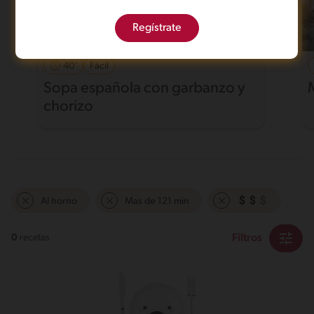
Regístrate
40'
Fácil
Sopa española con garbanzo y
chorizo
Al horno
Mas de 121 min
Filtros
0
recetas