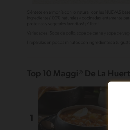
Siéntete en armonía con lo natural, con las NUEVAS ba
ingredientes100% naturales y cocinadas lentamente para 
proteínas y vegetales favoritos! ¡Y listo!
Variedades: Sopa de pollo, sopa de carne y sopa de veg
Prepáralas en pocos minutos con ingredientes a tu gusto.
Top 10 Maggi® De La Huert