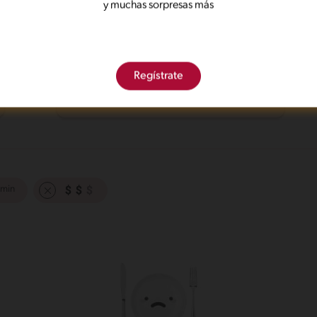
y muchas sorpresas más
59'
Fácil
Minestrone
Regístrate
 min