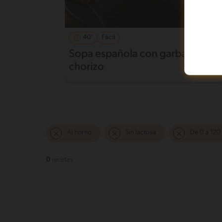
40'
Fácil
Sopa española con garbanzo y
chorizo
Al horno
Sin lactosa
De 0 a 120
0
recetas