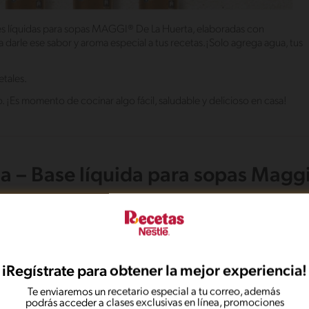
ses líquidas para sopas MAGGI® De La Huerta, elaboradas con
darle ese sabor y aroma especial a tus recetas.¡Solo agrega agua, tus
etales.
 ¡Es momento de cocinar algo fácil, saludable y delicioso en casa!
a – Base líquida para sopas Magg
iRegístrate para obtener la mejor experiencia!
Te enviaremos un recetario especial a tu correo, además
podrás acceder a clases exclusivas en línea, promociones