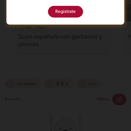
Regístrate
40'
Fácil
Sopa española con garbanzo y
chorizo
Sin lactosa
Fácil
Filtros
0
recetas