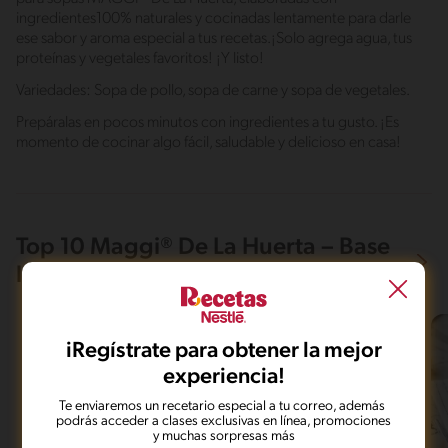
ingredientes100% naturales y cocinadas lentamente para darle
ese sabor y aroma especial a tus recetas.¡Solo agrega agua, tus
proteínas y vegetales favoritos! ¡Y listo!
Variedades: Sopa de pollo, sopa de carne y sopa de vegetales.
Prepáralas en pocos minutos con ingredientes a tu gusto. ¡Es
momento de cocinar algo fácil, saludable y delicioso en casa!
Top 10 Maggi® De La Huerta – Base
líquida para sopas Maggi
iRegístrate para obtener la mejor
experiencia!
Te enviaremos un recetario especial a tu correo, además
podrás acceder a clases exclusivas en línea, promociones
y muchas sorpresas más