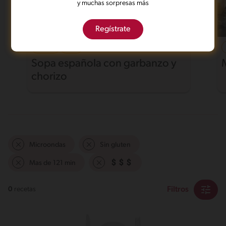
y muchas sorpresas más
Regístrate
40'
Fácil
Sopa española con garbanzo y
chorizo
Microondas
Sin gluten
Mas de 121 min
Filtros
0
recetas