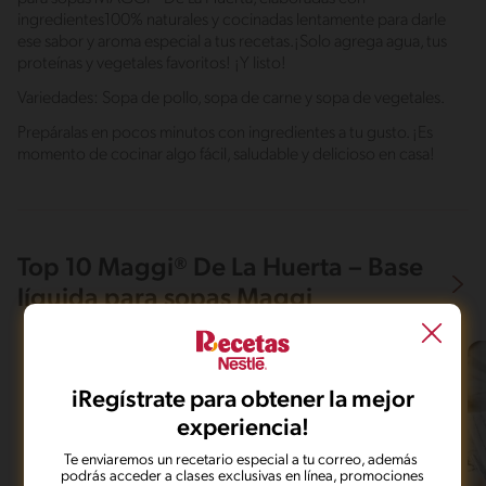
ingredientes100% naturales y cocinadas lentamente para darle
ese sabor y aroma especial a tus recetas.¡Solo agrega agua, tus
proteínas y vegetales favoritos! ¡Y listo!
Variedades: Sopa de pollo, sopa de carne y sopa de vegetales.
Prepáralas en pocos minutos con ingredientes a tu gusto. ¡Es
momento de cocinar algo fácil, saludable y delicioso en casa!
Top 10 Maggi® De La Huerta – Base
líquida para sopas Maggi
iRegístrate para obtener la mejor
experiencia!
Te enviaremos un recetario especial a tu correo, además
podrás acceder a clases exclusivas en línea, promociones