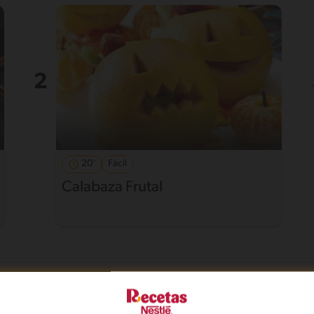
20'
Fácil
Calabaza Frutal
n