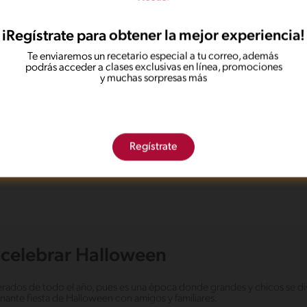
iRegístrate para obtener la mejor experiencia!
Te enviaremos un recetario especial a tu correo, además
podrás acceder a clases exclusivas en línea, promociones
y muchas sorpresas más
os encontrar ningún resultado para tu 
Regístrate
No te preocupes, puedes hacer una nueva búsqueda.
a celebrar Halloween
rados de todo el año, pues es una época donde grandes y chicos se div
uznante fiesta de Halloween con amigos y familiares.