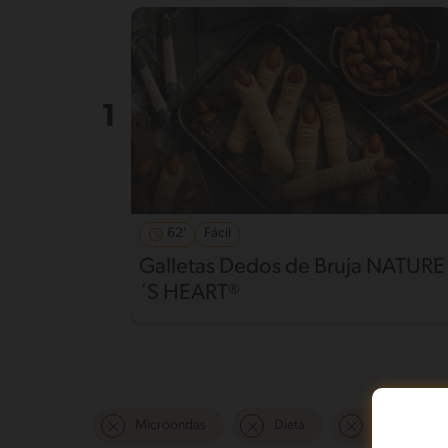
62'
Fácil
Galletas Dedos de Bruja NATURE
´S HEART®
Microondas
Dieta
De 0 a 60 mi