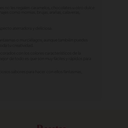
nes no les regalen caramelos, chocolates u otro dulce
ajes como momias, brujas, arañas, calaveras,
specto aterradora y deliciosa.
fantasmas o murciélagos, aunque también puedes
oda tu creatividad.
orados con los colores característicos de la
ejor de todo es que son muy fáciles y rápidos para
ciosos sabores para hacer con ellos fantasmas,