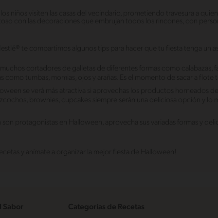
os niños visiten las casas del vecindario, prometiendo travesura a quie
oso con las decoraciones que embrujan todos los rincones, con person
Nestlé® te compartimos algunos tips para hacer que tu fiesta tenga un a
muchos cortadores de galletas de diferentes formas como calabazas, 
as como tumbas, momias, ojos y arañas. Es el momento de sacar a flote t
oween se verá más atractiva si aprovechas los productos horneados dec
zcochos, brownies, cupcakes siempre serán una deliciosa opción y lo m
én son protagonistas en Halloween, aprovecha sus variadas formas y deli
ecetas y anímate a organizar la mejor fiesta de Halloween!
l Sabor
Categorías de Recetas