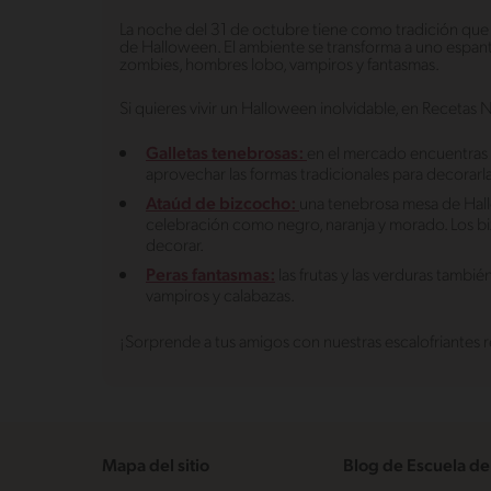
La noche del 31 de octubre tiene como tradición que l
de Halloween. El ambiente se transforma a uno espant
zombies, hombres lobo, vampiros y fantasmas.
Si quieres vivir un Halloween inolvidable, en Recetas 
Galletas tenebrosas:
en el mercado encuentras 
aprovechar las formas tradicionales para decorarl
Ataúd de bizcocho:
una tenebrosa mesa de Hall
celebración como negro, naranja y morado. Los bi
decorar.
Peras fantasmas:
las frutas y las verduras tambi
vampiros y calabazas.
¡Sorprende a tus amigos con nuestras escalofriantes r
Mapa del sitio
Blog de Escuela de