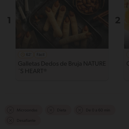
62'
Fácil
Galletas Dedos de Bruja NATURE
´S HEART®
Microondas
Dieta
De 0 a 60 min
Desafiante