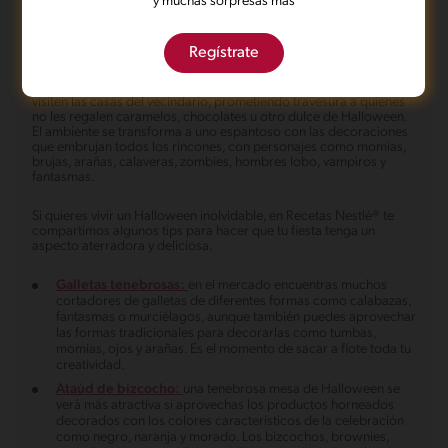
y muchas sorpresas más
todo el año, pues es una época donde grandes y chicos se
divierten, siendo la oportunidad perfecta para disfrazarse, ver
películas de terror o hacer una espeluznante fiesta de Halloween
con amigos y familiares.
Regístrate
La noche del 31 de octubre tiene como tradición que los niños
visiten las casas del vecindario, prometiendo travesura a quienes
no les regalen caramelos, chocolates u otro dulce de Halloween.
El ambiente se transforma a uno espantoso con las decoraciones
que embrujan todos los rincones, con personajes como momias,
brujas, arañas, calaveras, zombies, hombres lobo, vampiros y
fantasmas.
Si quieres vivir un Halloween inolvidable, en Recetas Nestlé® te
compartimos algunos tips para hacer que tu fiesta tenga un
aspecto aterradora y deliciosa.
Galletas tenebrosas:
en el mercado encuentras muchos
cortadores de galletas de diferentes formas como calabazas,
fantasmas o murciélagos, aunque también puedes aprovechar
las formas tradicionales para decorarlas como tumbas,
momias, ojos y arañas. Es el momento de sacar a flote toda tu
creatividad.
Ataúd de bizcocho:
una tenebrosa mesa de Halloween se
verá más atractiva si aprovechas los productos horneados
decorados con los colores característicos de la celebración
como negro, naranja y morado. Los bizcochos, brownies,