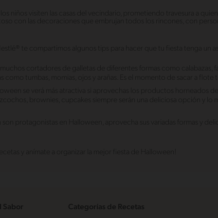
os niños visiten las casas del vecindario, prometiendo travesura a quie
oso con las decoraciones que embrujan todos los rincones, con person
Nestlé® te compartimos algunos tips para hacer que tu fiesta tenga un a
muchos cortadores de galletas de diferentes formas como calabazas, 
as como tumbas, momias, ojos y arañas. Es el momento de sacar a flote t
oween se verá más atractiva si aprovechas los productos horneados dec
zcochos, brownies, cupcakes siempre serán una deliciosa opción y lo m
én son protagonistas en Halloween, aprovecha sus variadas formas y deli
ecetas y anímate a organizar la mejor fiesta de Halloween!
l Sabor
Categorías de Recetas