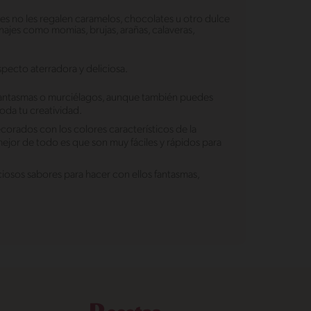
nes no les regalen caramelos, chocolates u otro dulce
ajes como momias, brujas, arañas, calaveras,
specto aterradora y deliciosa.
fantasmas o murciélagos, aunque también puedes
oda tu creatividad.
orados con los colores característicos de la
ejor de todo es que son muy fáciles y rápidos para
ciosos sabores para hacer con ellos fantasmas,