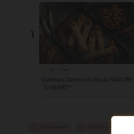
62'
Fácil
Galletas Dedos de Bruja NATURE
´S HEART®
Olla de presión
De 0 a 30 min