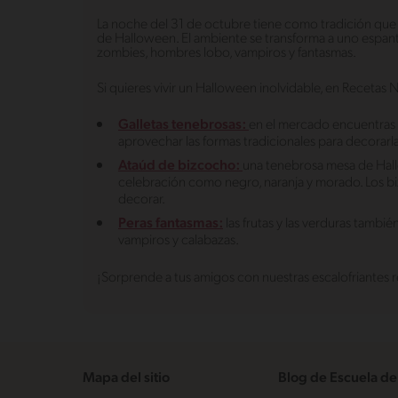
La noche del 31 de octubre tiene como tradición que l
de Halloween. El ambiente se transforma a uno espant
zombies, hombres lobo, vampiros y fantasmas.
Si quieres vivir un Halloween inolvidable, en Recetas 
Galletas tenebrosas:
en el mercado encuentras 
aprovechar las formas tradicionales para decorarl
Ataúd de bizcocho:
una tenebrosa mesa de Hall
celebración como negro, naranja y morado. Los bi
decorar.
Peras fantasmas:
las frutas y las verduras tambi
vampiros y calabazas.
¡Sorprende a tus amigos con nuestras escalofriantes r
Mapa del sitio
Blog de Escuela de