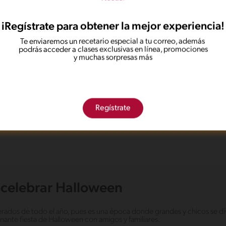
iRegístrate para obtener la mejor experiencia!
Te enviaremos un recetario especial a tu correo, además
podrás acceder a clases exclusivas en línea, promociones
y muchas sorpresas más
os encontrar ningún resultado para tu 
Regístrate
No te preocupes, puedes hacer una nueva búsqueda.
a celebrar Halloween
rados de todo el año, pues es una época donde grandes y chicos se div
uznante fiesta de Halloween con amigos y familiares.