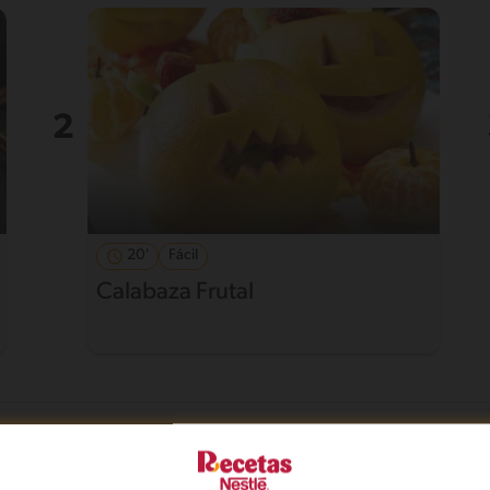
20'
Fácil
Calabaza Frutal