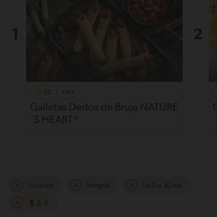
62'
Fácil
Galletas Dedos de Bruja NATURE
´S HEART®
Al sartén
Integral
De 0 a 30 min