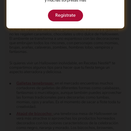
y muchas sorpresas más
todo el año, pues es una época donde grandes y chicos se
divierten, siendo la oportunidad perfecta para disfrazarse, ver
películas de terror o hacer una espeluznante fiesta de Halloween
con amigos y familiares.
Regístrate
La noche del 31 de octubre tiene como tradición que los niños
visiten las casas del vecindario, prometiendo travesura a quienes
no les regalen caramelos, chocolates u otro dulce de Halloween.
El ambiente se transforma a uno espantoso con las decoraciones
que embrujan todos los rincones, con personajes como momias,
brujas, arañas, calaveras, zombies, hombres lobo, vampiros y
fantasmas.
Si quieres vivir un Halloween inolvidable, en Recetas Nestlé® te
compartimos algunos tips para hacer que tu fiesta tenga un
aspecto aterradora y deliciosa.
Galletas tenebrosas:
en el mercado encuentras muchos
cortadores de galletas de diferentes formas como calabazas,
fantasmas o murciélagos, aunque también puedes aprovechar
las formas tradicionales para decorarlas como tumbas,
momias, ojos y arañas. Es el momento de sacar a flote toda tu
creatividad.
Ataúd de bizcocho:
una tenebrosa mesa de Halloween se
verá más atractiva si aprovechas los productos horneados
decorados con los colores característicos de la celebración
como negro, naranja y morado. Los bizcochos, brownies,