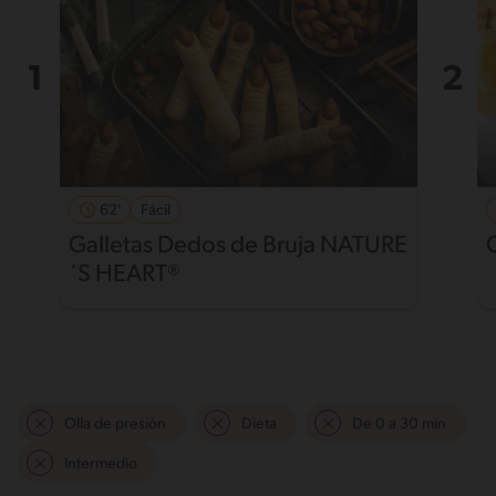
62'
Fácil
Galletas Dedos de Bruja NATURE
´S HEART®
Olla de presión
Dieta
De 0 a 30 min
Intermedio