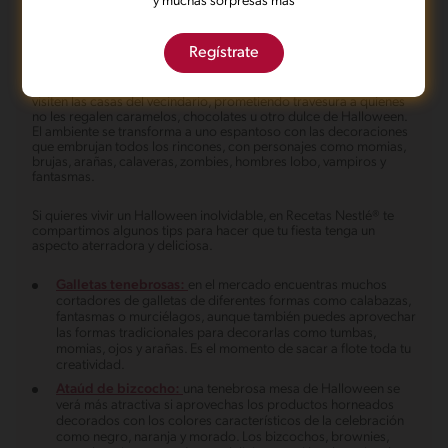
y muchas sorpresas más
todo el año, pues es una época donde grandes y chicos se
divierten, siendo la oportunidad perfecta para disfrazarse, ver
películas de terror o hacer una espeluznante fiesta de Halloween
con amigos y familiares.
Regístrate
La noche del 31 de octubre tiene como tradición que los niños
visiten las casas del vecindario, prometiendo travesura a quienes
no les regalen caramelos, chocolates u otro dulce de Halloween.
El ambiente se transforma a uno espantoso con las decoraciones
que embrujan todos los rincones, con personajes como momias,
brujas, arañas, calaveras, zombies, hombres lobo, vampiros y
fantasmas.
Si quieres vivir un Halloween inolvidable, en Recetas Nestlé® te
compartimos algunos tips para hacer que tu fiesta tenga un
aspecto aterradora y deliciosa.
Galletas tenebrosas:
en el mercado encuentras muchos
cortadores de galletas de diferentes formas como calabazas,
fantasmas o murciélagos, aunque también puedes aprovechar
las formas tradicionales para decorarlas como tumbas,
momias, ojos y arañas. Es el momento de sacar a flote toda tu
creatividad.
Ataúd de bizcocho:
una tenebrosa mesa de Halloween se
verá más atractiva si aprovechas los productos horneados
decorados con los colores característicos de la celebración
como negro, naranja y morado. Los bizcochos, brownies,