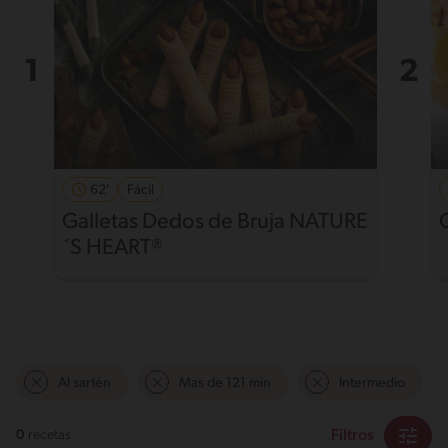
62'
Fácil
Galletas Dedos de Bruja NATURE
´S HEART®
Al sartén
Mas de 121 min
Intermedio
Filtros
0
recetas