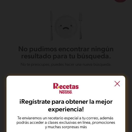
No pudimos encontrar ningún
resultado para tu búsqueda.
No te preocupes, puedes hacer una nueva búsqueda.
Escalofriantes recetas para celebrar
iRegístrate para obtener la mejor
Halloween
experiencia!
Octubre es uno de los meses más entretenidos y esperados de
Te enviaremos un recetario especial a tu correo, además
todo el año, pues es una época donde grandes y chicos se
podrás acceder a clases exclusivas en línea, promociones
divierten, siendo la oportunidad perfecta para disfrazarse, ver
y muchas sorpresas más
películas de terror o hacer una espeluznante fiesta de Halloween