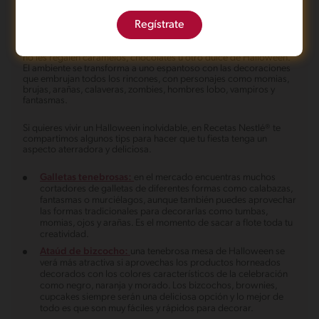
con amigos y familiares.
Regístrate
La noche del 31 de octubre tiene como tradición que los niños
visiten las casas del vecindario, prometiendo travesura a quienes
no les regalen caramelos, chocolates u otro dulce de Halloween.
El ambiente se transforma a uno espantoso con las decoraciones
que embrujan todos los rincones, con personajes como momias,
brujas, arañas, calaveras, zombies, hombres lobo, vampiros y
fantasmas.
Si quieres vivir un Halloween inolvidable, en Recetas Nestlé® te
compartimos algunos tips para hacer que tu fiesta tenga un
aspecto aterradora y deliciosa.
Galletas tenebrosas:
en el mercado encuentras muchos
cortadores de galletas de diferentes formas como calabazas,
fantasmas o murciélagos, aunque también puedes aprovechar
las formas tradicionales para decorarlas como tumbas,
momias, ojos y arañas. Es el momento de sacar a flote toda tu
creatividad.
Ataúd de bizcocho:
una tenebrosa mesa de Halloween se
verá más atractiva si aprovechas los productos horneados
decorados con los colores característicos de la celebración
como negro, naranja y morado. Los bizcochos, brownies,
cupcakes siempre serán una deliciosa opción y lo mejor de
todo es que son muy fáciles y rápidos para decorar.