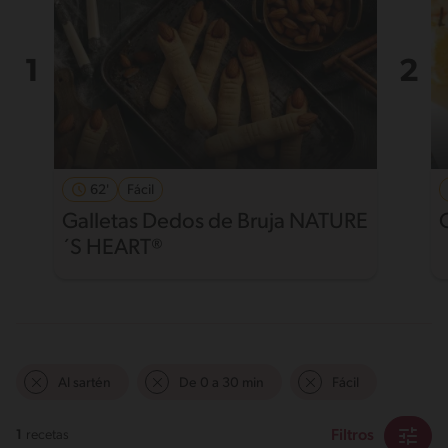
62'
Fácil
Galletas Dedos de Bruja NATURE
´S HEART®
Al sartén
De 0 a 30 min
Fácil
Filtros
1
recetas