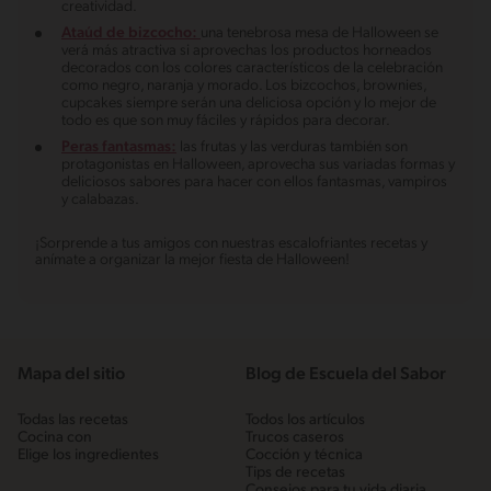
creatividad.
Ataúd de bizcocho:
una tenebrosa mesa de Halloween se
verá más atractiva si aprovechas los productos horneados
decorados con los colores característicos de la celebración
como negro, naranja y morado. Los bizcochos, brownies,
cupcakes siempre serán una deliciosa opción y lo mejor de
todo es que son muy fáciles y rápidos para decorar.
Peras fantasmas:
las frutas y las verduras también son
protagonistas en Halloween, aprovecha sus variadas formas y
deliciosos sabores para hacer con ellos fantasmas, vampiros
y calabazas.
¡Sorprende a tus amigos con nuestras escalofriantes recetas y
anímate a organizar la mejor fiesta de Halloween!
Mapa del sitio
Blog de Escuela del Sabor
Todas las recetas
Todos los artículos
Cocina con
Trucos caseros
Elige los ingredientes
Cocción y técnica
Tips de recetas
Consejos para tu vida diaria