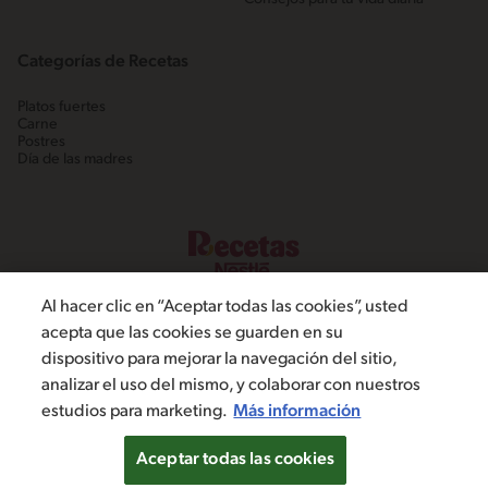
Categorías de Recetas
Platos fuertes
Carne
Postres
Día de las madres
Al hacer clic en “Aceptar todas las cookies”, usted
acepta que las cookies se guarden en su
dispositivo para mejorar la navegación del sitio,
©2022, Nestlé. Marcas registradas por Societé dels Produits Nestlé,
analizar el uso del mismo, y colaborar con nuestros
S.A. Vevey (Suiza)
estudios para marketing.
Más información
Política de Privacidad
Términos y condiciones
Configuración de cookies
Aceptar todas las cookies