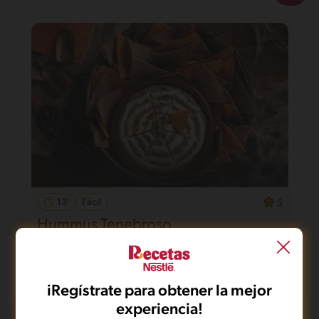
13'
Fácil
5
Hummus Tenebroso
iRegístrate para obtener la mejor
experiencia!