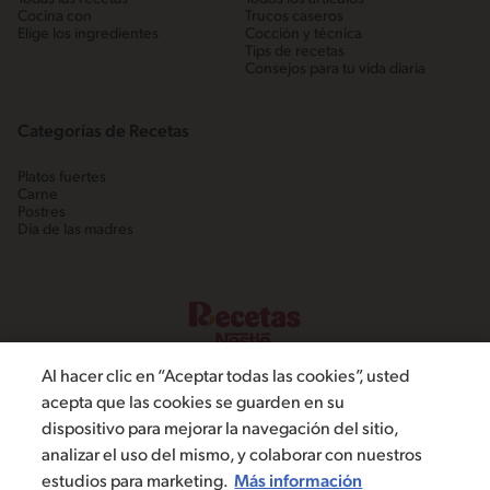
Cocina con
Trucos caseros
Elige los ingredientes
Cocción y técnica
Tips de recetas
Consejos para tu vida diaria
Categorías de Recetas
Platos fuertes
Carne
Postres
Día de las madres
Al hacer clic en “Aceptar todas las cookies”, usted
acepta que las cookies se guarden en su
dispositivo para mejorar la navegación del sitio,
©2022, Nestlé. Marcas registradas por Societé dels Produits Nestlé,
analizar el uso del mismo, y colaborar con nuestros
S.A. Vevey (Suiza)
estudios para marketing.
Más información