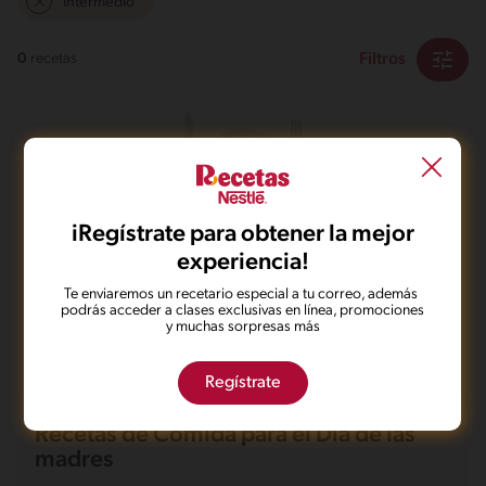
Intermedio
Filtros
0
recetas
iRegístrate para obtener la mejor
No pudimos encontrar ningún
experiencia!
resultado para tu búsqueda.
Te enviaremos un recetario especial a tu correo, además
No te preocupes, puedes hacer una nueva búsqueda.
podrás acceder a clases exclusivas en línea, promociones
y muchas sorpresas más
Regístrate
Recetas de Comida para el Día de las
madres