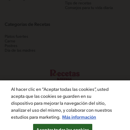
Tips de recetas
Consejos para tu vida diaria
Categorías de Recetas
Platos fuertes
Carne
Postres
Día de las madres
Al hacer clic en “Aceptar todas las cookies”, usted
acepta que las cookies se guarden en su
dispositivo para mejorar la navegación del sitio,
©2022, Nestlé. Marcas registradas por Societé dels Produits Nestlé,
analizar el uso del mismo, y colaborar con nuestros
S.A. Vevey (Suiza)
estudios para marketing.
Más información
Política de Privacidad
Términos y condiciones
Configuración de cookies