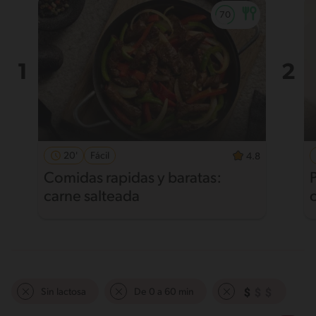
20'
Fácil
4.8
Comidas rapidas y baratas:
carne salteada
Sin lactosa
De 0 a 60 min