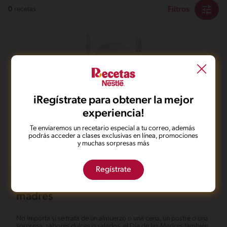
Filtros
0
recetas
No pudimos encontrar ningún
iRegístrate para obtener la mejor
resultado para tu búsqueda.
experiencia!
No te preocupes, puedes hacer una nueva búsqueda.
Te enviaremos un recetario especial a tu correo, además
podrás acceder a clases exclusivas en línea, promociones
y muchas sorpresas más
Regístrate
Recetas de Comida para el Día de las
madres
No importa si se trata de un almuerzo o una cena, un postre o una
sorpresa, sabores dulces o salados, el Día de las Madres también