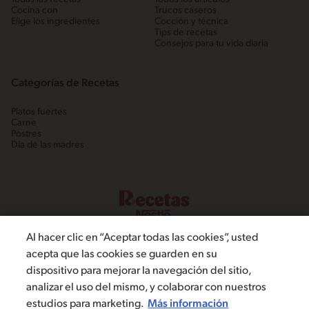
Cocina con
Trucos caseros
Elige los ingredientes
Cocción y técnica
Tips de recetas
Consejos para tu vida diaria
Categorías de Recetas
Platos fuertes
Carne
Postres
Día de las madres
Al hacer clic en “Aceptar todas las cookies”, usted
acepta que las cookies se guarden en su
dispositivo para mejorar la navegación del sitio,
©2022, Nestlé. Marcas registradas por Societé dels Produits Nestlé,
analizar el uso del mismo, y colaborar con nuestros
S.A. Vevey (Suiza)
estudios para marketing.
Más información