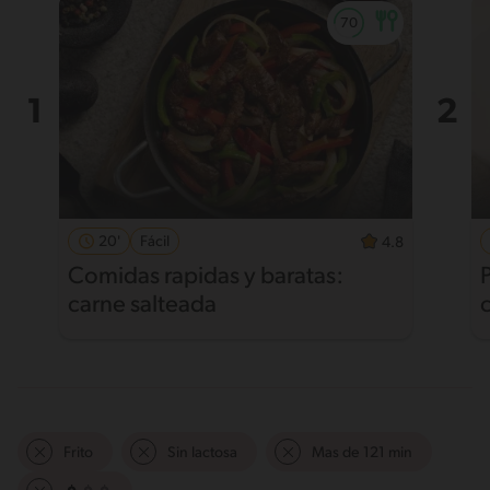
20'
Fácil
4.8
Comidas rapidas y baratas:
carne salteada
Frito
Sin lactosa
Mas de 121 min