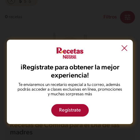
Filtros
0
recetas
iRegístrate para obtener la mejor
No pudimos encontrar ningún
experiencia!
resultado para tu búsqueda.
Te enviaremos un recetario especial a tu correo, además
No te preocupes, puedes hacer una nueva búsqueda.
podrás acceder a clases exclusivas en línea, promociones
y muchas sorpresas más
Regístrate
Recetas de Comida para el Día de las
madres