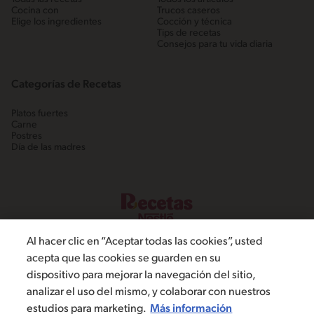
Cocina con
Trucos caseros
Elige los ingredientes
Cocción y técnica
Tips de recetas
Consejos para tu vida diaria
Categorías de Recetas
Platos fuertes
Carne
Postres
Día de las madres
Al hacer clic en “Aceptar todas las cookies”, usted
acepta que las cookies se guarden en su
dispositivo para mejorar la navegación del sitio,
©2022, Nestlé. Marcas registradas por Societé dels Produits Nestlé,
analizar el uso del mismo, y colaborar con nuestros
S.A. Vevey (Suiza)
estudios para marketing.
Más información