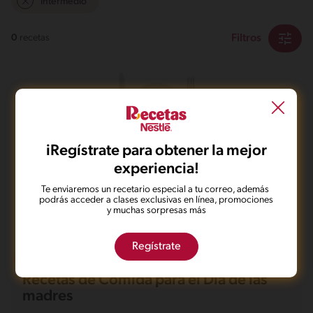
Intermedio
Filtros
0
recetas
iRegístrate para obtener la mejor
No pudimos encontrar ningún
experiencia!
resultado para tu búsqueda.
Te enviaremos un recetario especial a tu correo, además
No te preocupes, puedes hacer una nueva búsqueda.
podrás acceder a clases exclusivas en línea, promociones
y muchas sorpresas más
Regístrate
Recetas de Comida para el Día de las
madres