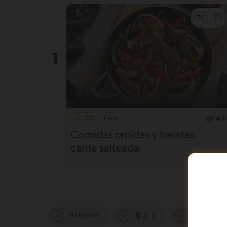
20'
Fácil
4.8
Comidas rapidas y baratas:
carne salteada
Sin lactosa
Intermedio