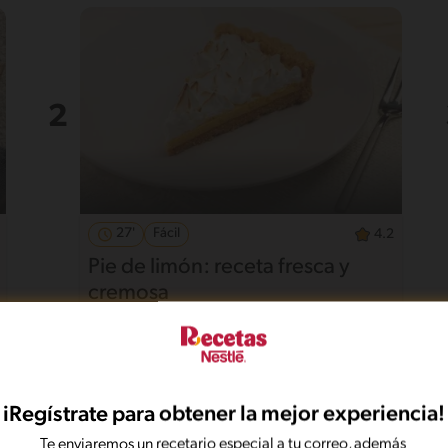
27'
Fácil
4.2
Pie de limón: receta fresca y
cremosa
iRegístrate para obtener la mejor experiencia!
Te enviaremos un recetario especial a tu correo, además