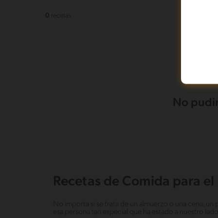
0
recetas
No pudim
Recetas de Comida para el 
No importa si se trata de un almuerzo o una cena, un 
esa persona tan especial que ha estado a nuestro la