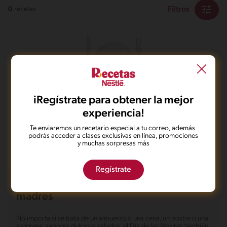
Filtros
0
recetas
No pudimos encontrar ningún
iRegístrate para obtener la mejor
resultado para tu búsqueda.
experiencia!
No te preocupes, puedes hacer una nueva búsqueda.
Te enviaremos un recetario especial a tu correo, además
podrás acceder a clases exclusivas en línea, promociones
y muchas sorpresas más
Regístrate
Recetas de Comida para el Día de las
madres
No importa si se trata de un almuerzo o una cena, un postre o una
sorpresa, sabores dulces o salados, el Día de las Madres también