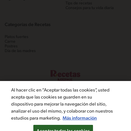
Tips de recetas
Consejos para tu vida diaria
Categorías de Recetas
Platos fuertes
Carne
Postres
Día de las madres
Al hacer clic en “Aceptar todas las cookies”, usted
acepta que las cookies se guarden en su
dispositivo para mejorar la navegación del sitio,
©2022, Nestlé. Marcas registradas por Societé dels Produits Nestlé,
analizar el uso del mismo, y colaborar con nuestros
S.A. Vevey (Suiza)
estudios para marketing.
Más información
Política de Privacidad
Términos y condiciones
Configuración de cookies