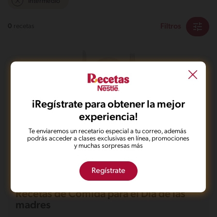
Intermedio
Filtros
0
recetas
iRegístrate para obtener la mejor
No pudimos encontrar ningún
experiencia!
resultado para tu búsqueda.
Te enviaremos un recetario especial a tu correo, además
No te preocupes, puedes hacer una nueva búsqueda.
podrás acceder a clases exclusivas en línea, promociones
y muchas sorpresas más
Regístrate
Recetas de Comida para el Día de las
madres