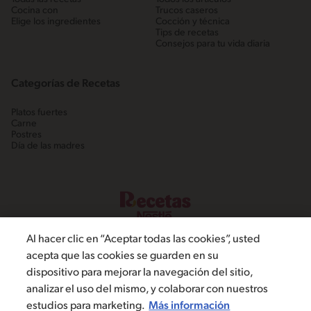
Cocina con
Trucos caseros
Elige los ingredientes
Cocción y técnica
Tips de recetas
Consejos para tu vida diaria
Categorías de Recetas
Platos fuertes
Carne
Postres
Día de las madres
Al hacer clic en “Aceptar todas las cookies”, usted
acepta que las cookies se guarden en su
dispositivo para mejorar la navegación del sitio,
©2022, Nestlé. Marcas registradas por Societé dels Produits Nestlé,
analizar el uso del mismo, y colaborar con nuestros
S.A. Vevey (Suiza)
estudios para marketing.
Más información