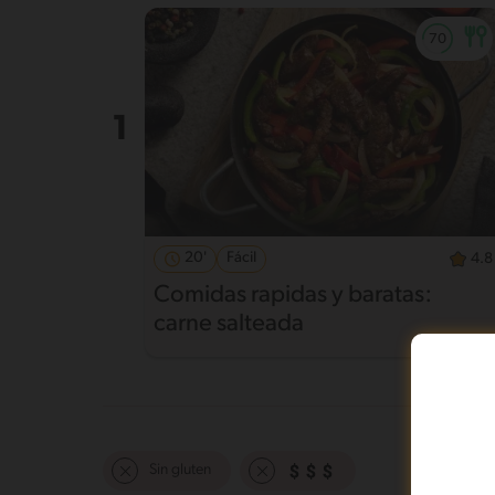
20'
Fácil
4.8
Comidas rapidas y baratas:
carne salteada
Sin gluten