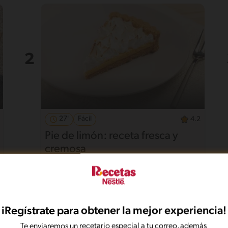
27'
Fácil
4.2
Pie de limón: receta fresca y
cremosa
iRegístrate para obtener la mejor experiencia!
Te enviaremos un recetario especial a tu correo, además