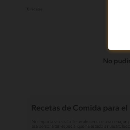
0
recetas
No pudim
Recetas de Comida para el 
No importa si se trata de un almuerzo o una cena, un 
esa persona tan especial que ha estado a nuestro la