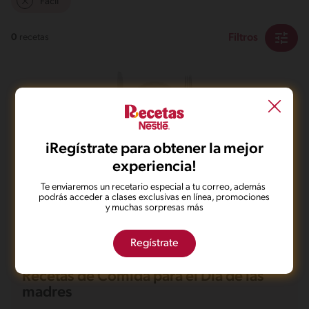
Fácil
Filtros
0
recetas
iRegístrate para obtener la mejor
No pudimos encontrar ningún
experiencia!
resultado para tu búsqueda.
Te enviaremos un recetario especial a tu correo, además
No te preocupes, puedes hacer una nueva búsqueda.
podrás acceder a clases exclusivas en línea, promociones
y muchas sorpresas más
Regístrate
Recetas de Comida para el Día de las
madres