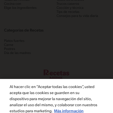
Cocina con
Trucos caseros
Elige los ingredientes
Cocción y técnica
Tips de recetas
Consejos para tu vida diaria
Categorías de Recetas
Platos fuertes
Carne
Postres
Día de las madres
Al hacer clic en “Aceptar todas las cookies”, usted
acepta que las cookies se guarden en su
dispositivo para mejorar la navegación del sitio,
©2022, Nestlé. Marcas registradas por Societé dels Produits Nestlé,
analizar el uso del mismo, y colaborar con nuestros
S.A. Vevey (Suiza)
estudios para marketing.
Más información