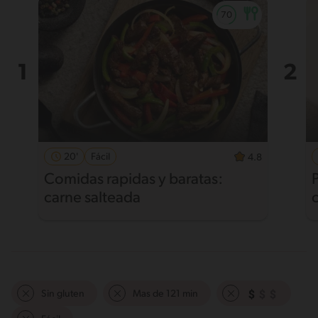
20'
Fácil
4.8
Comidas rapidas y baratas:
carne salteada
Sin gluten
Mas de 121 min