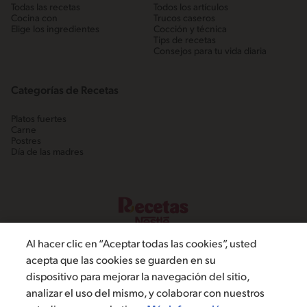
Todas las recetas
Todos los artículos
Cocina con
Trucos caseros
Elige los ingredientes
Cocción y técnica
Tips de recetas
Consejos para tu vida diaria
Categorías de Recetas
Platos fuertes
Carne
Postres
Día de las madres
Al hacer clic en “Aceptar todas las cookies”, usted
acepta que las cookies se guarden en su
dispositivo para mejorar la navegación del sitio,
©2022, Nestlé. Marcas registradas por Societé dels Produits Nestlé,
analizar el uso del mismo, y colaborar con nuestros
S.A. Vevey (Suiza)