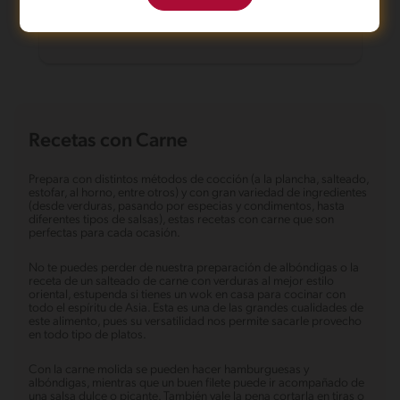
Seco de carne
Recetas con Carne
Prepara con distintos métodos de cocción (a la plancha, salteado,
estofar, al horno, entre otros) y con gran variedad de ingredientes
(desde verduras, pasando por especias y condimentos, hasta
diferentes tipos de salsas), estas recetas con carne que son
perfectas para cada ocasión.
No te puedes perder de nuestra preparación de albóndigas o la
receta de un salteado de carne con verduras al mejor estilo
oriental, estupenda si tienes un wok en casa para cocinar con
todo el espíritu de Asia. Esta es una de las grandes cualidades de
este alimento, pues su versatilidad nos permite sacarle provecho
en todo tipo de platos.
Con la carne molida se pueden hacer hamburguesas y
albóndigas, mientras que un buen filete puede ir acompañado de
una salsa dulce o picante. También vale la pena cortarla en tiras o