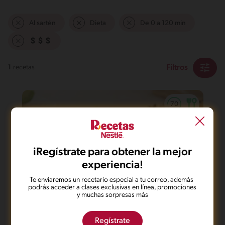
Al sartén
Dieta
De 0 a 120 min
Filtros
1
recetas
iRegístrate para obtener la mejor
experiencia!
Te enviaremos un recetario especial a tu correo, además
podrás acceder a clases exclusivas en línea, promociones
y muchas sorpresas más
35'
Intermedio
5
Regístrate