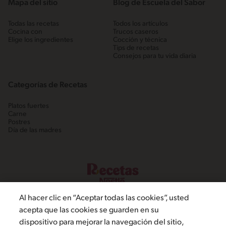
Mapa del sitio
Blog de Escuela del Sabor
Todas las recetas
Todos los artículos
Cocina con
Trucos caseros
Elige los ingredientes
Cocción y técnica
Tips de recetas
Consejos para tu vida diaria
Categorías de Recetas
Platos fuertes
Carne
Postres
Día de las madres
Al hacer clic en “Aceptar todas las cookies”, usted
acepta que las cookies se guarden en su
dispositivo para mejorar la navegación del sitio,