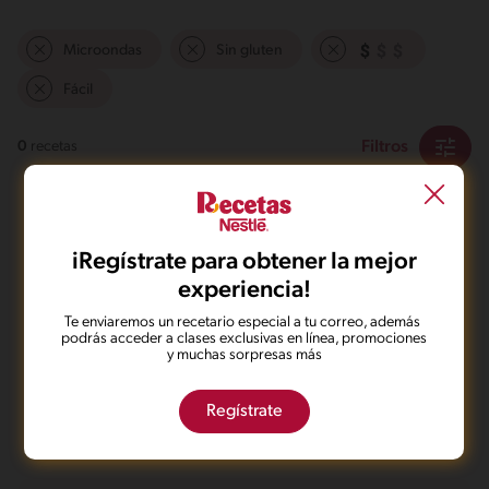
Microondas
Sin gluten
Fácil
Filtros
0
recetas
iRegístrate para obtener la mejor
experiencia!
Te enviaremos un recetario especial a tu correo, además
No pudimos encontrar ningún
podrás acceder a clases exclusivas en línea, promociones
y muchas sorpresas más
resultado para tu búsqueda.
No te preocupes, puedes hacer una nueva búsqueda.
Regístrate