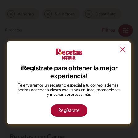
Al horno
Sin lactosa
Desafiante
Filtros
0
recetas
iRegístrate para obtener la mejor
experiencia!
No pudimos encontrar ningún
Te enviaremos un recetario especial a tu correo, además
podrás acceder a clases exclusivas en línea, promociones
resultado para tu búsqueda.
y muchas sorpresas más
No te preocupes, puedes hacer una nueva búsqueda.
Regístrate
Recetas con Carne