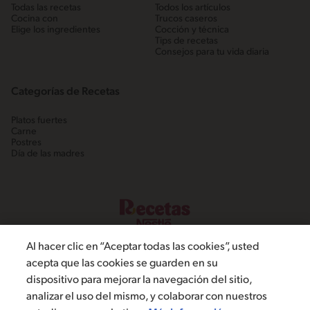
Todas las recetas
Todos los artículos
Cocina con
Trucos caseros
Elige los ingredientes
Cocción y técnica
Tips de recetas
Consejos para tu vida diaria
Categorías de Recetas
Platos fuertes
Carne
Postres
Día de las madres
Al hacer clic en “Aceptar todas las cookies”, usted
acepta que las cookies se guarden en su
dispositivo para mejorar la navegación del sitio,
©2022, Nestlé. Marcas registradas por Societé dels Produits Nestlé,
analizar el uso del mismo, y colaborar con nuestros
S.A. Vevey (Suiza)